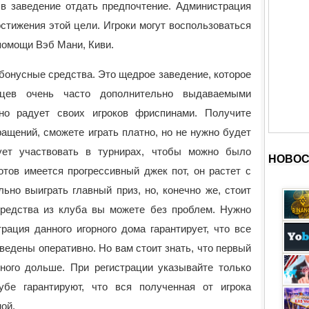
 в заведение отдать предпочтение. Администрация
стижения этой цели. Игроки могут воспользоваться
 помощи Вэб Мани, Киви.
 бонусные средства. Это щедрое заведение, которое
ьцев очень часто дополнительно выдаваемыми
но радует своих игроков фриспинами. Получите
ащений, сможете играть платно, но не нужно будет
ует участвовать в турнирах, чтобы можно было
НОВОС
отов имеется прогрессивный джек пот, он растет с
ьно выиграть главный приз, но, конечно же, стоит
средства из клуба вы можете без проблем. Нужно
рация данного игорного дома гарантирует, что все
ыведены оперативно. Но вам стоит знать, что первый
ного дольше. При регистрации указывайте только
бе гарантируют, что вся полученная от игрока
ой.