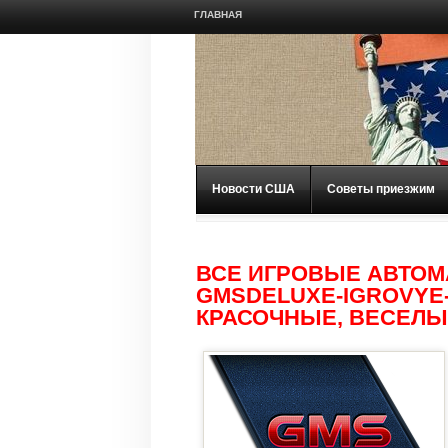
ГЛАВНАЯ
Новости США
Советы приезжим
ВСЕ ИГРОВЫЕ АВТОМ
GMSDELUXE-IGROVYE-
КРАСОЧНЫЕ, ВЕСЕЛЫ