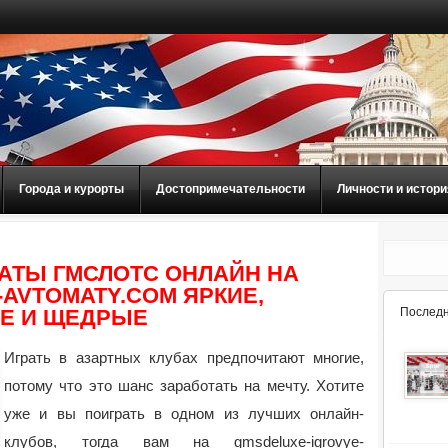
Города и курорты
Достопримечательности
Личности и истори
АТЫ ГМСЛОТС ОНЛАЙН НА
AVTOMATY.COM ЯРКИЕ,
Е И ЩЕДРЫЕ
Последн
Играть в азартных клубах предпочитают многие,
потому что это шанс заработать на мечту. Хотите
уже и вы поиграть в одном из лучших онлайн-
клубов, тогда вам на gmsdeluxe-igrovye-