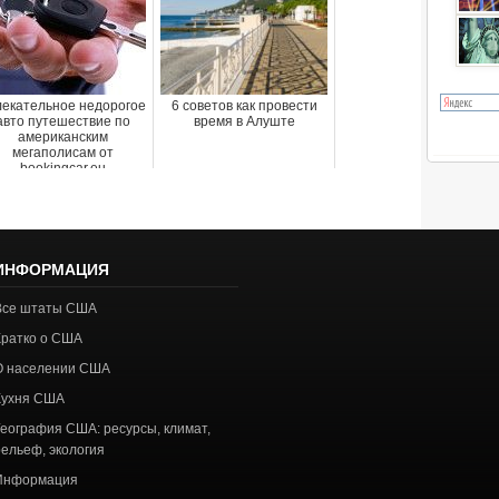
лекательное недорогое
6 советов как провести
авто путешествие по
время в Алуште
американским
мегаполисам от
bookingcar.eu
ИНФОРМАЦИЯ
Все штаты США
Кратко о США
О населении США
Кухня США
География США: ресурсы, климат,
рельеф, экология
Информация