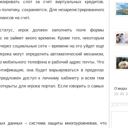
изировать слот за счет виртуальных кредитов.
политику, сохраняется. Для незарегистрированного
ансов на счет.
статус, игрок должен заполнить поля формы
с не займет много времени. Кроме того, некоторым
через социальные сети – времени на это уйдет еще
игрока могут определить автоматический механизм,
р мобильного телефона и рабочий адрес почты. Что
ентификация, она будет варьироваться в пределах
 предложен доступ к личному кабинету и всем тем
открыты для игрока портал. Если говорить о самых
О видах
25. 05. 
ных данных – система защиты многоуровневая, что