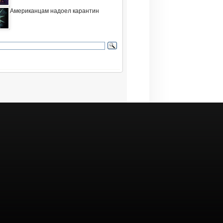
Американцам надоел карантин