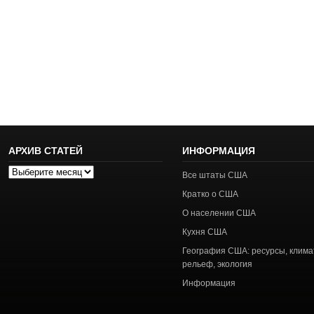
АРХИВ СТАТЕЙ
ИНФОРМАЦИЯ
Архив
Все штаты США
статей
Кратко о США
О населении США
Кухня США
География США: ресурсы, клима
рельеф, экология
Информация