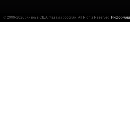
© 2009-2026 Жизнь в США глазами россиян. All Rights Reserved.
Информац