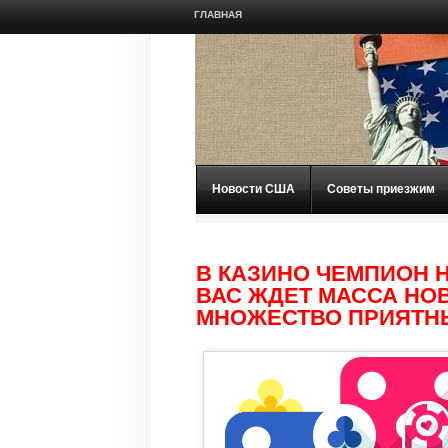
ГЛАВНАЯ
Новости США
Советы приезжим
В КАЗИНО ЧЕМПИОН Н
ВАС ЖДЕТ МАССА НО
МНОЖЕСТВО ПРИЯТН