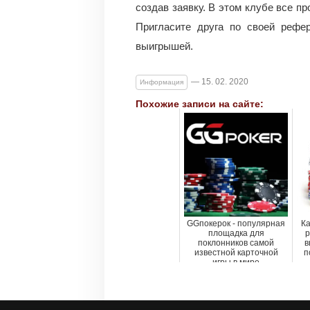
создав заявку. В этом клубе все п
Пригласите друга по своей рефер
выигрышей.
— 15. 02. 2020
Информация
Похожие записи на сайте:
GGпокерок - популярная
Ка
площадка для
р
поклонников самой
в
известной карточной
п
игры в мире