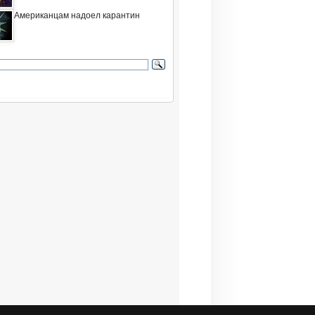
Американцам надоел карантин