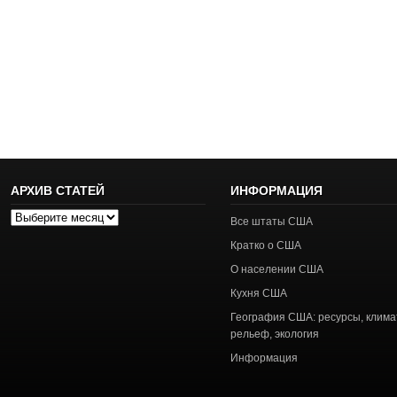
АРХИВ СТАТЕЙ
ИНФОРМАЦИЯ
Архив
Все штаты США
статей
Кратко о США
О населении США
Кухня США
География США: ресурсы, клима
рельеф, экология
Информация