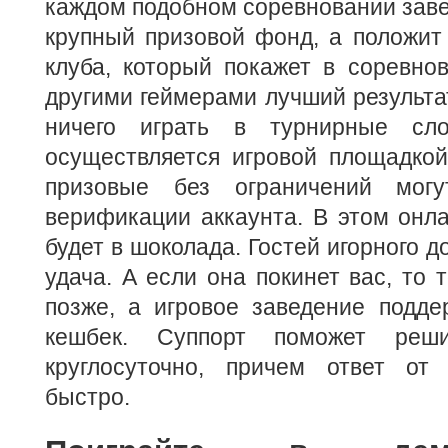
каждом подобном соревновании зав
крупный призовой фонд, а положит 
клуба, который покажет в соревно
другими геймерами лучший результат
ничего играть в турнирные сл
осуществляется игровой площадкой
призовые без ограничений мог
верификации аккаунта. В этом онла
будет в шоколада. Гостей игорного 
удача. А если она покинет вас, то 
позже, а игровое заведение подде
кешбек. Суппорт поможет реш
круглосуточно, причем ответ от
быстро.