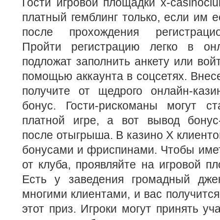
Гости игровой площадки x-casinoclu
платный гемблинг только, если им е
после прохождения регистраци
Пройти регистрацию легко в онл
подложат заполнить анкету или войт
помощью аккаунта в соцсетях. Внесе
получите от щедрого онлайн-кази
бонус. Гости-рискоманы могут с
платной игре, а вот вывод бонус
после отыгрыша. В казино Х клиенто
бонусами и фриспинами. Чтобы име
от клуба, проявляйте на игровой пл
Есть у заведения громадный джек
многими клиентами, и вас получится
этот приз. Игроки могут принять уч