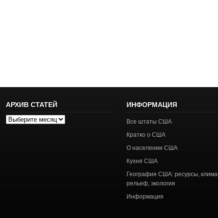
АРХИВ СТАТЕЙ
ИНФОРМАЦИЯ
Архив
Все штаты США
статей
Кратко о США
О населении США
Кухня США
География США: ресурсы, клима
рельеф, экология
Информация