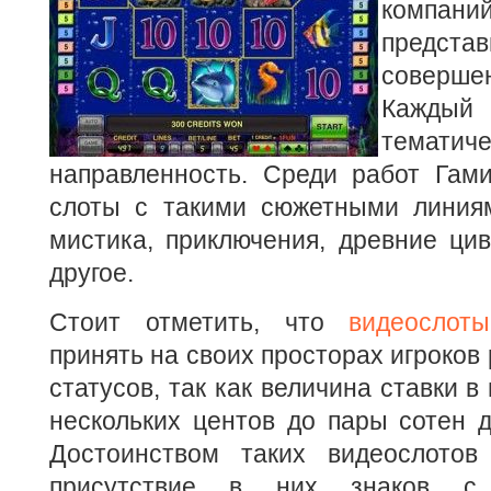
компани
предста
соверше
Кажды
тематич
направленность. Среди работ Гами
слоты с такими сюжетными линиям
мистика, приключения, древние ци
другое.
Стоит отметить, что
видеослот
принять на своих просторах игроков
статусов, так как величина ставки в
нескольких центов до пары сотен 
Достоинством таких видеослотов
присутствие в них знаков с 