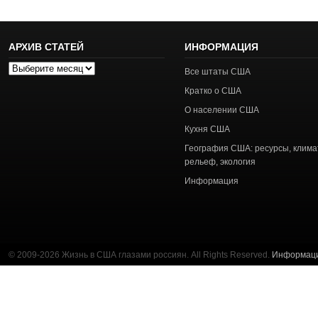
АРХИВ СТАТЕЙ
ИНФОРМАЦИЯ
Архив
Все штаты США
статей
Кратко о США
О населении США
Кухня США
География США: ресурсы, клима
рельеф, экология
Информация
© 2009-2026 Жизнь в США глазами россиян. All Rights Reserved.
Информац