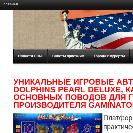
ГЛАВНАЯ
Новости США
Советы приезжим
Города и курорты
УНИКАЛЬНЫЕ ИГРОВЫЕ АВ
DOLPHINS PEARL DELUXE, К
ОСНОВНЫХ ПОВОДОВ ДЛЯ 
ПРОИЗВОДИТЕЛЯ GAMINATO
Платфор
практи