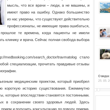
мысль, что все врачи – люди, а не машины, и
имеют право на ошибку.
Однако большинство
из нас уверены, что существуют действительно
профессионалы, не имеющие права ошибаться,
 прошлое те времена, когда пациенты не имели
ть клинику и врача. Сейчас полная свобода выбора
//medbooking.com/search_doctor/travmatolog стало
юбой специализации, прочитать правдивые отзывы
иографии.
О видах
25. 05. 
ьезным медицинским проектом, который приобрел
ю короткую историю существования. Ежеминутно
ты, которые впоследствии становятся постоянными.
ых в сохранении своего здоровья людей. Здесь
 прием и получить консультацию по поводу приема,