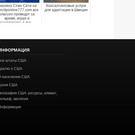
 казино Спин Сити на
Консалтинговые услуги
incityonline777.com все
для адаптации в Швеции
классно проведут за
время, играя и
развлекаясь в луч...
ИНФОРМАЦИЯ
Все штаты США
Кратко о США
О населении США
Кухня США
География США: ресурсы, климат,
рельеф, экология
Информация