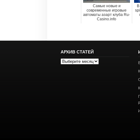
Самые новые и
В
современные игровые
sp
автоматы азарт клуба Ru-
Casino.info
АРХИВ СТАТЕЙ
Архив
статей