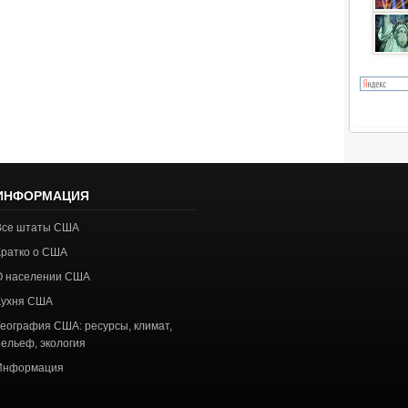
ИНФОРМАЦИЯ
Все штаты США
Кратко о США
О населении США
Кухня США
География США: ресурсы, климат,
рельеф, экология
Информация