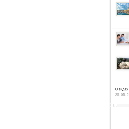
О видах
25. 05. 