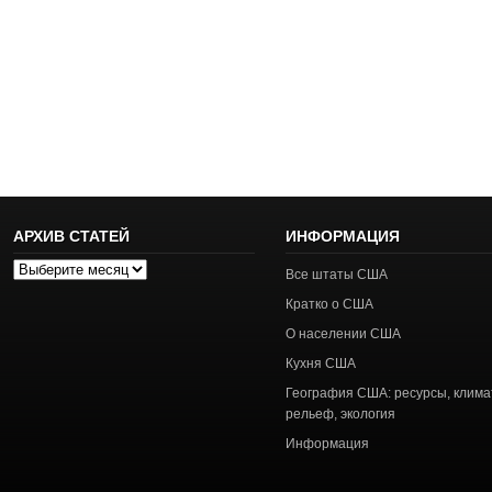
АРХИВ СТАТЕЙ
ИНФОРМАЦИЯ
Архив
Все штаты США
статей
Кратко о США
О населении США
Кухня США
География США: ресурсы, клима
рельеф, экология
Информация