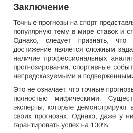
Заключение
Точные прогнозы на спорт представл
популярную тему в мире ставок и сп
Однако, следует признать, что
достижение является сложным зада
наличие профессиональных аналит
прогнозирования, спортивные событ
непредсказуемыми и подверженными
Это не означает, что точные прогноз
полностью мифическими. Сущес
эксперты, которые демонстрируют 
своих прогнозах. Однако, даже у н
гарантировать успех на 100%.