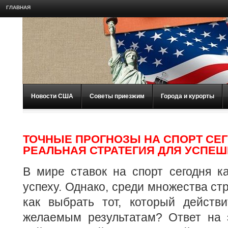
ГЛАВНАЯ
Новости США
Советы приезжим
Города и курорты
ТОЧНЫЕ ПРОГНОЗЫ НА СПОРТ СЕГ
РЕАЛЬНАЯ СТРАТЕГИЯ ДЛЯ УСПЕ
В мире ставок на спорт сегодня к
успеху. Однако, среди множества стр
как выбрать тот, который действи
желаемым результатам? Ответ на 