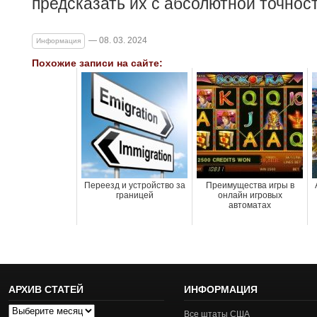
предсказать их с абсолютной точнос
— 08. 03. 2024
Информация
Похожие записи на сайте:
Переезд и устройство за
Преимущества игры в
границей
онлайн игровых
автоматах
АРХИВ СТАТЕЙ
ИНФОРМАЦИЯ
Архив
Все штаты США