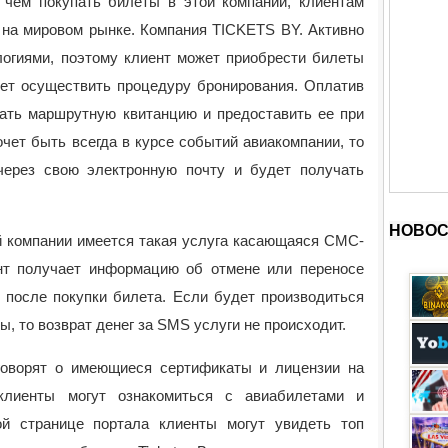
чем покупать билеты в этой компании, клиентам
м на мировом рынке. Компания TICKETS BY. Активно
логиями, поэтому клиент может приобрести билеты
жет осуществить процедуру бронирования. Оплатив
тать маршрутную квитанцию и предоставить ее при
очет быть всегда в курсе событий авиакомпании, то
через свою электронную почту и будет получать
НОВОС
й компании имеется такая услуга касающаяся СМС-
нт получает информацию об отмене или переносе
о после покупки билета. Если будет производиться
, то возврат денег за SMS услуги не происходит.
говорят о имеющиеся сертификаты и лицензии на
клиенты могут ознакомиться с авиабилетами и
ой странице портала клиенты могут увидеть топ