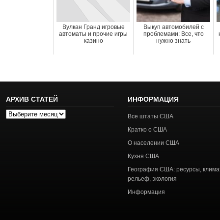
Вулкан Гранд игровые
Выкуп автомобилей с
автоматы и прочие игры
проблемами: Все, что
казино
нужно знать
АРХИВ СТАТЕЙ
ИНФОРМАЦИЯ
Архив
Все штаты США
статей
Кратко о США
О населении США
Кухня США
География США: ресурсы, клима
рельеф, экология
Информация