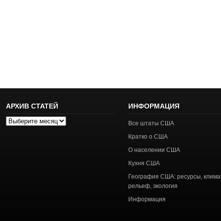
АРХИВ СТАТЕЙ
ИНФОРМАЦИЯ
Архив
Все штаты США
статей
Кратко о США
О населении США
Кухня США
География США: ресурсы, клима
рельеф, экология
Информация