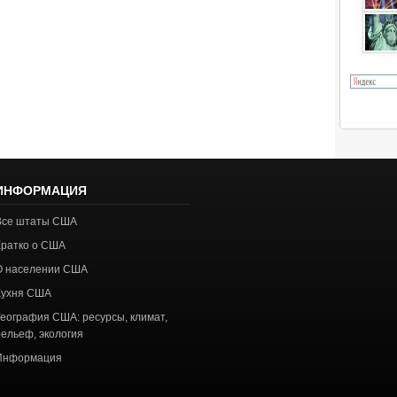
ИНФОРМАЦИЯ
Все штаты США
Кратко о США
О населении США
Кухня США
География США: ресурсы, климат,
рельеф, экология
Информация