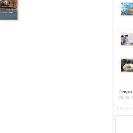
О видах
25. 05. 