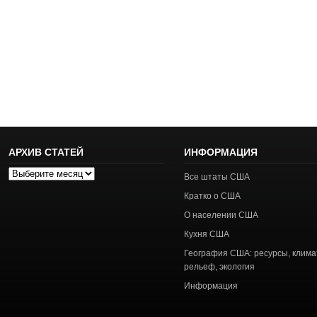
АРХИВ СТАТЕЙ
ИНФОРМАЦИЯ
Архив
Все штаты США
статей
Кратко о США
О населении США
Кухня США
География США: ресурсы, клима
рельеф, экология
Информация