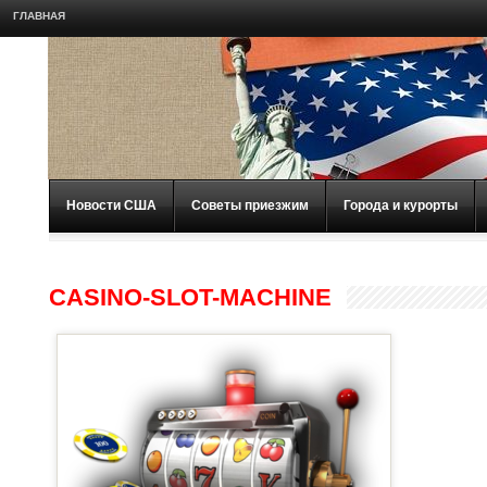
ГЛАВНАЯ
Новости США
Советы приезжим
Города и курорты
CASINO-SLOT-MACHINE