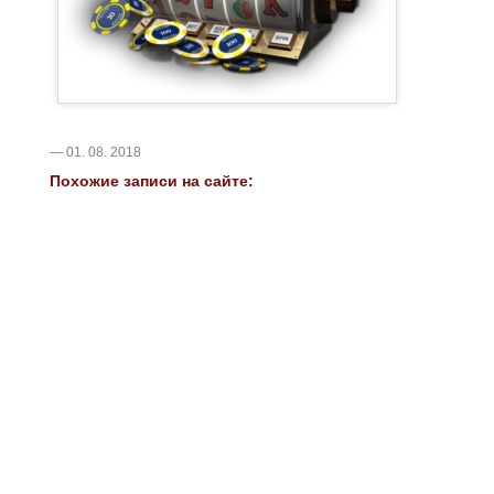
— 01. 08. 2018
Похожие записи на сайте: