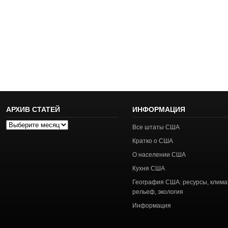
АРХИВ СТАТЕЙ
ИНФОРМАЦИЯ
Архив
Все штаты США
статей
Кратко о США
О населении США
Кухня США
География США: ресурсы, клима
рельеф, экология
Информация