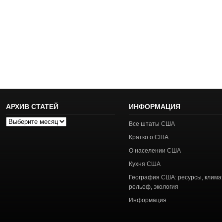
АРХИВ СТАТЕЙ
ИНФОРМАЦИЯ
Архив
Все штаты США
статей
Кратко о США
О населении США
Кухня США
География США: ресурсы, клима
рельеф, экология
Информация