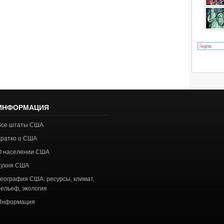
ИНФОРМАЦИЯ
Все штаты США
Кратко о США
О населении США
Кухня США
География США: ресурсы, климат,
рельеф, экология
Информация