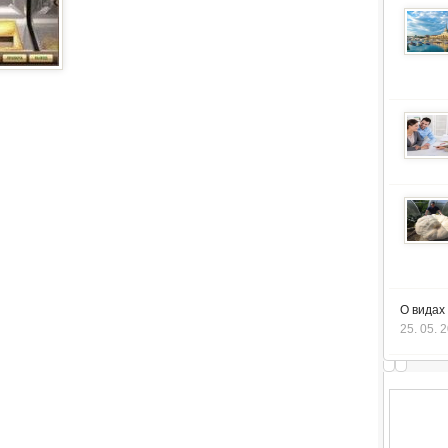
О видах
25. 05. 