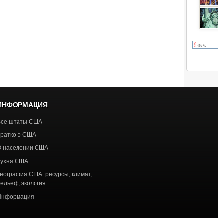
ИНФОРМАЦИЯ
Все штаты США
Кратко о США
О населении США
Кухня США
География США: ресурсы, климат,
рельеф, экология
Информация