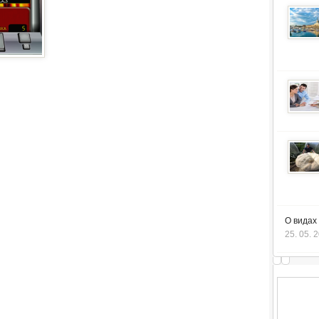
О видах
25. 05. 