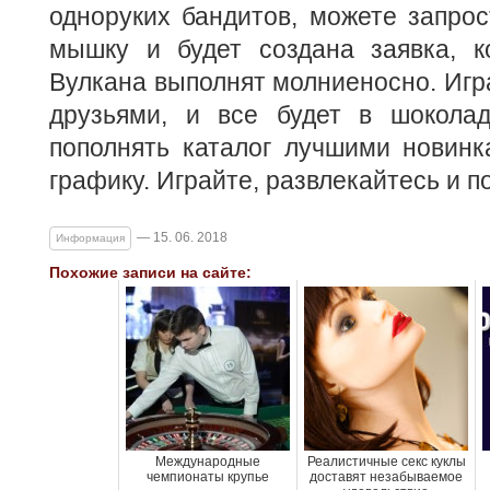
одноруких бандитов, можете запрос
мышку и будет создана заявка, 
Вулкана выполнят молниеносно. Игра
друзьями, и все будет в шоколад
пополнять каталог лучшими новин
графику. Играйте, развлекайтесь и п
— 15. 06. 2018
Информация
Похожие записи на сайте:
Международные
Реалистичные секс куклы
чемпионаты крупье
доставят незабываемое