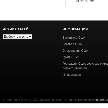
удовольствие
АРХИВ СТАТЕЙ
ИНФОРМАЦИЯ
Архив
Все штаты США
статей
Кратко о США
О населении США
Кухня США
География США: ресурсы, клима
рельеф, экология
Информация
© 2009-2026 Жизнь в США глазами россиян. All Rights Reserved.
Информац