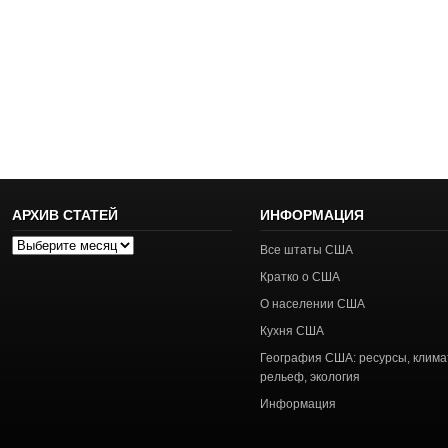
АРХИВ СТАТЕЙ
ИНФОРМАЦИЯ
Архив
Все штаты США
статей
Кратко о США
О населении США
Кухня США
География США: ресурсы, клима
рельеф, экология
Информация