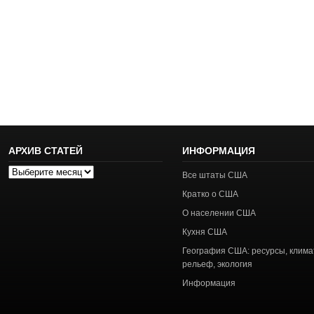
АРХИВ СТАТЕЙ
ИНФОРМАЦИЯ
Архив
Все штаты США
статей
Кратко о США
О населении США
Кухня США
География США: ресурсы, клима
рельеф, экология
Информация