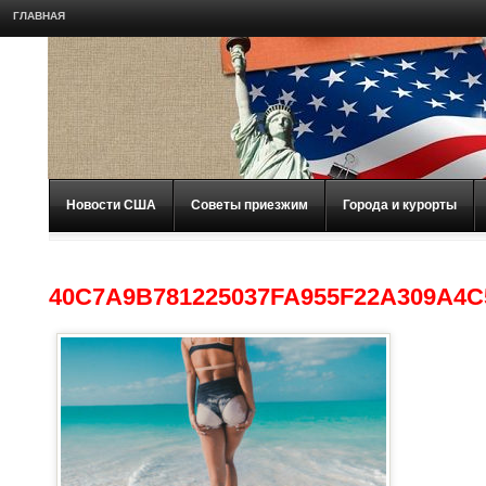
ГЛАВНАЯ
Новости США
Советы приезжим
Города и курорты
40C7A9B781225037FA955F22A309A4C