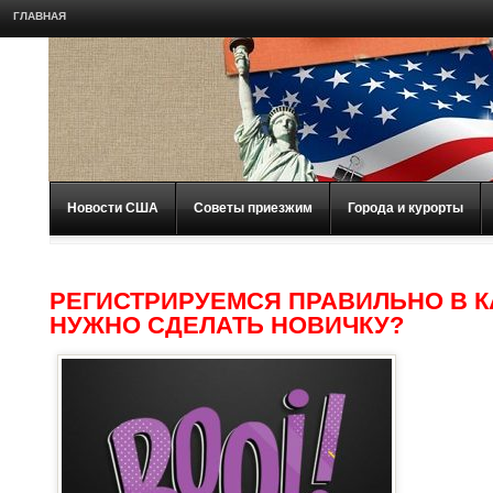
ГЛАВНАЯ
Новости США
Советы приезжим
Города и курорты
РЕГИСТРИРУЕМСЯ ПРАВИЛЬНО В К
НУЖНО СДЕЛАТЬ НОВИЧКУ?