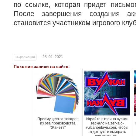
по ссылке, которая придет письмо
После завершения создания акк
становится участником игрового клуб
— 28. 01. 2021
Информация
Похожие записи на сайте:
Преимущества товаров
Играйте в казино вулкан
из эва производства
зеркало на zerkalo-
"Жанетт"
vulcanonlayn.com, чтобы
отдохнуть и выиграть
средства на ...