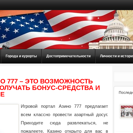
Города и курорты
Достопримечательности
Личности и истори
О 777 – ЭТО ВОЗМОЖНОСТЬ
ПОЛУЧАТЬ БОНУС-СРЕДСТВА И
ЫЕ
Последн
Игровой портал Азино 777 предлагает
всем классно провести азартный досуг.
Приходите сюда развлекаться, не
пожалеете. Казино открыто для вас в