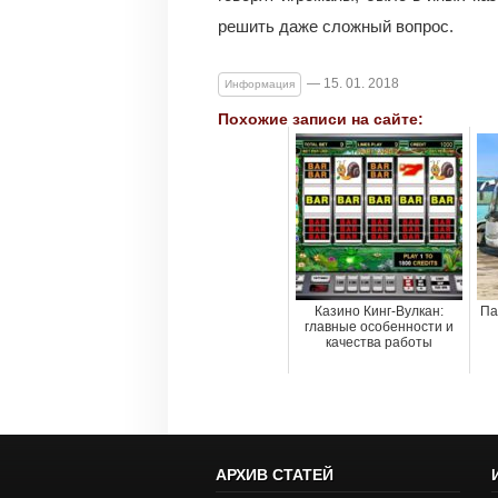
решить даже сложный вопрос.
— 15. 01. 2018
Информация
Похожие записи на сайте:
Казино Кинг-Вулкан:
Па
главные особенности и
качества работы
АРХИВ СТАТЕЙ