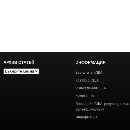
АРХИВ СТАТЕЙ
ИНФОРМАЦИЯ
Архив
Все штаты США
статей
Кратко о США
О населении США
Кухня США
География США: ресурсы, клима
рельеф, экология
Информация