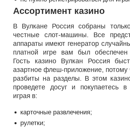
Ассортимент казино
В Вулкане Россия собраны тольк
честные слот-машины. Все предс
аппараты имеют генератор случайны
платной игре вам был обеспечен 
Гость казино Вулкан Россия быс
азартное флеш-приложение, потому 
разбиты на разделы. В этом казин
проведете досуг и покупаетесь в
играя в:
карточные развлечения;
рулетки;