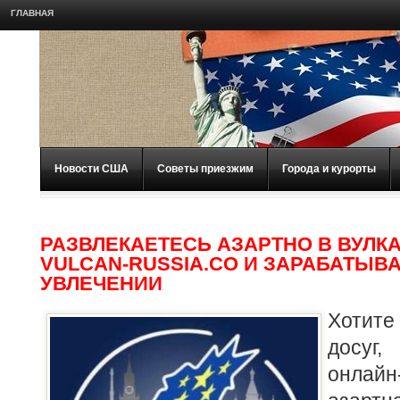
ГЛАВНАЯ
Новости США
Советы приезжим
Города и курорты
РАЗВЛЕКАЕТЕСЬ АЗАРТНО В ВУЛК
VULCAN-RUSSIA.CO И ЗАРАБАТЫВ
УВЛЕЧЕНИИ
Хотите
досуг,
онла