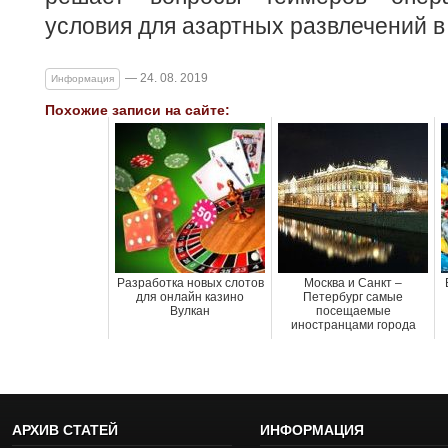
условия для азартных развлечений в
— 24. 08. 2019
Информация
Похожие записи на сайте:
Разработка новых слотов
Москва и Санкт –
для онлайн казино
Петербург самые
Вулкан
посещаемые
иностранцами города
АРХИВ СТАТЕЙ
ИНФОРМАЦИЯ