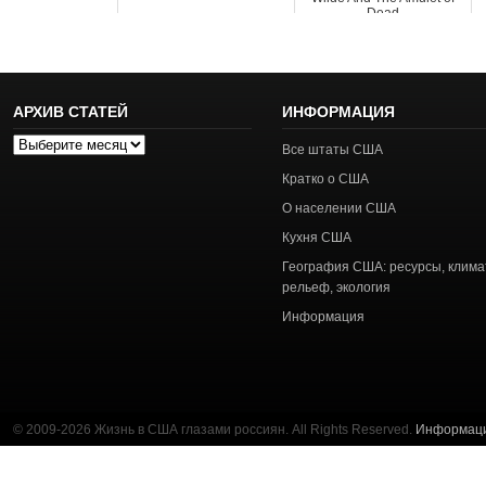
Dead
АРХИВ СТАТЕЙ
ИНФОРМАЦИЯ
Архив
Все штаты США
статей
Кратко о США
О населении США
Кухня США
География США: ресурсы, клима
рельеф, экология
Информация
© 2009-2026 Жизнь в США глазами россиян. All Rights Reserved.
Информац