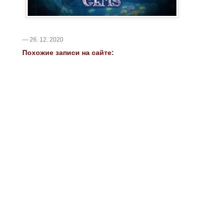
— 26. 12. 2020
Похожие записи на сайте: