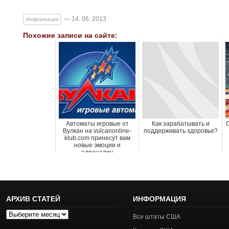
— 14. 06. 2013
Информация
Похожие записи на сайте:
Автоматы игровые от
Как зарабатывать и
С
Вулкан на vulcanonline-
поддерживать здоровье?
klub.com принесут вам
новые эмоции и
адреналин
АРХИВ СТАТЕЙ
ИНФОРМАЦИЯ
Архив
Все штаты США
статей