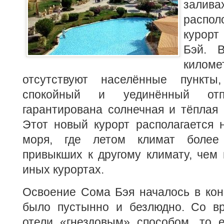
залива
расп
курорт
Бэй. 
кило
отсутствуют населённые пункт
спокойный и уединённый от
гарантирована солнечная и тёплая п
Этот новый курорт располагается 
моря, где летом климат более
привыкших к другому климату, чем
иных курортах.
Освоение Сома Бэя началось в кон
было пустынно и безлюдно. Со в
отели «гнездовым» способом, то е