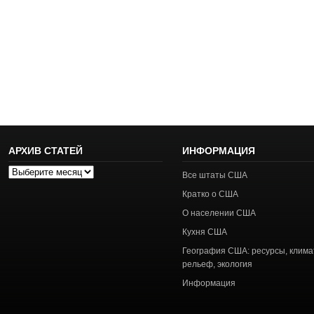
АРХИВ СТАТЕЙ
ИНФОРМАЦИЯ
Архив
Все штаты США
статей
Кратко о США
О населении США
Кухня США
География США: ресурсы, клима
рельеф, экология
Информация