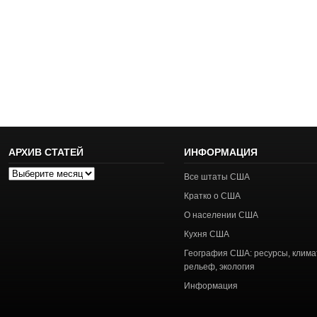
АРХИВ СТАТЕЙ
ИНФОРМАЦИЯ
Архив
Все штаты США
статей
Кратко о США
О населении США
Кухня США
География США: ресурсы, клима
рельеф, экология
Информация