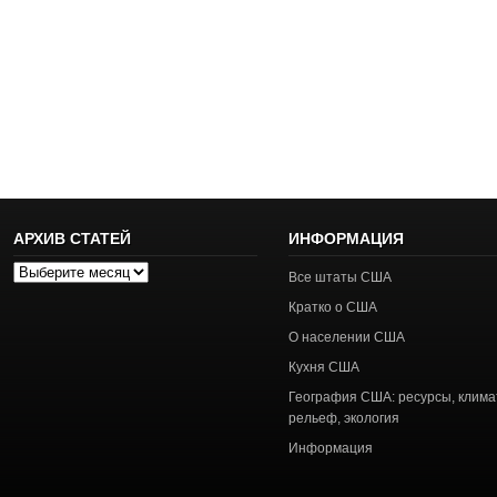
АРХИВ СТАТЕЙ
ИНФОРМАЦИЯ
Архив
Все штаты США
статей
Кратко о США
О населении США
Кухня США
География США: ресурсы, клима
рельеф, экология
Информация