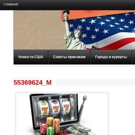
ГЛАВНАЯ
Новости США
Советы приезжим
Города и курорты
55369624_M