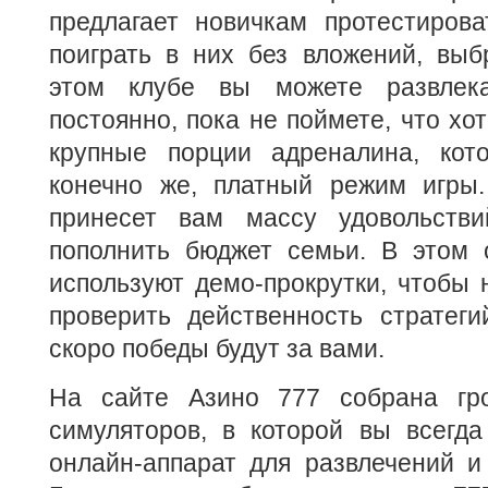
предлагает новичкам протестирова
поиграть в них без вложений, выб
этом клубе вы можете развлек
постоянно, пока не поймете, что хо
крупные порции адреналина, кот
конечно же, платный режим игры
принесет вам массу удовольстви
пополнить бюджет семьи. В этом о
используют демо-прокрутки, чтобы 
проверить действенность стратеги
скоро победы будут за вами.
На сайте Азино 777 собрана гро
симуляторов, в которой вы всегда
онлайн-аппарат для развлечений и 