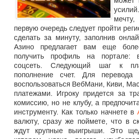
может 
усилий
мечту
первую очередь следует пройти реги
сделать за минуту, заполнив онла
Азино предлагает вам еще боле
получить профиль на портале: 
соцсеть. Следующий шаг к п
пополнение счет. Для перевода
воспользоваться ВебМани, Киви, Мас
платежами. Игроку придется за тр
комиссию, но не клубу, а предпочи
инструменту. Как только начнете в
валюту, сразу же поймете, что в 
ждут крупные выигрыши. Это щед