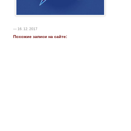
— 16. 12. 2017
Похожие записи на сайте: