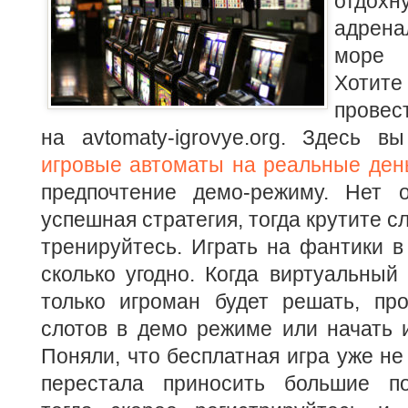
отдох
адрена
море 
Хотите
провес
на avtomaty-igrovye.org.
Здесь в
игровые автоматы на реальные ден
предпочтение демо-режиму. Нет 
успешная стратегия, тогда крутите с
тренируйтесь. Играть на фантики в
сколько угодно. Когда виртуальный 
только игроман будет решать, пр
слотов в демо режиме или начать и
Поняли, что бесплатная игра уже не
перестала приносить большие по