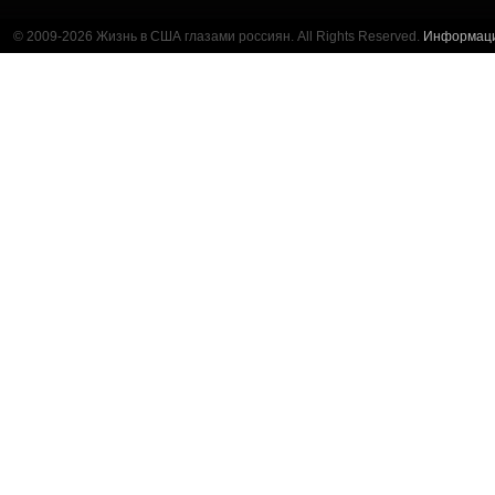
© 2009-2026 Жизнь в США глазами россиян. All Rights Reserved.
Информац