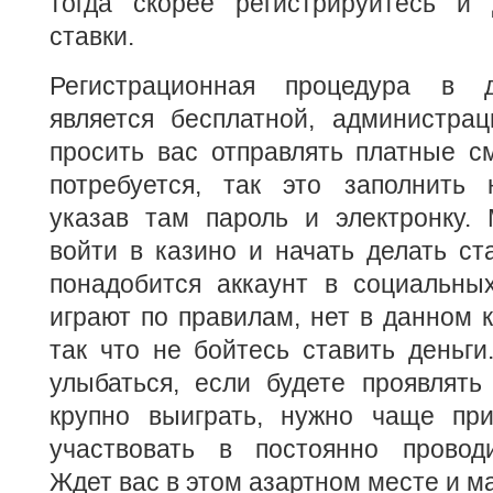
тогда скорее регистрируйтесь и
ставки.
Регистрационная процедура в 
является бесплатной, администрац
просить вас отправлять платные см
потребуется, так это заполнить 
указав там пароль и электронку
войти в казино и начать делать ста
понадобится аккаунт в социальных
играют по правилам, нет в данном 
так что не бойтесь ставить деньги
улыбаться, если будете проявлять
крупно выиграть, нужно чаще при
участвовать в постоянно провод
Ждет вас в этом азартном месте и м