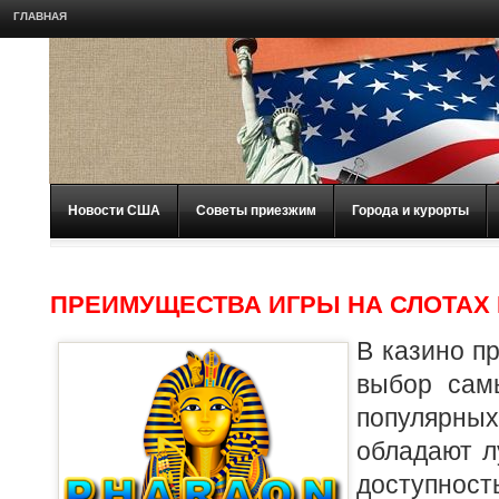
ГЛАВНАЯ
Новости США
Советы приезжим
Города и курорты
ПРЕИМУЩЕСТВА ИГРЫ НА СЛОТАХ
В казино п
выбор сам
популярны
обладают л
доступнос