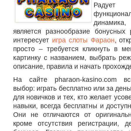
Радуе
функцион
динамика,
является разнообразие бонусных
интересует
игра слоты Фараон
, от
просто – требуется кликнуть в м
картинку с названием, выбрать реж
описание, правила и начать прохожд
На сайте pharaon-kasino.com вс
выбор: играть бесплатно или за день
для новичков и тех, кто желает усо
навыки, всегда бесплатны и доступн
Они не отличаются от оригиналь
кроме отсутствия регистрации, 