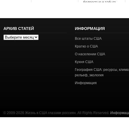
бодростью и забыть ...
АРХИВ СТАТЕЙ
ИНФОРМАЦИЯ
Архив
Все штаты США
статей
Кратко о США
О населении США
Кухня США
География США: ресурсы, клима
рельеф, экология
Информация
© 2009-2026 Жизнь в США глазами россиян. All Rights Reserved.
Информац