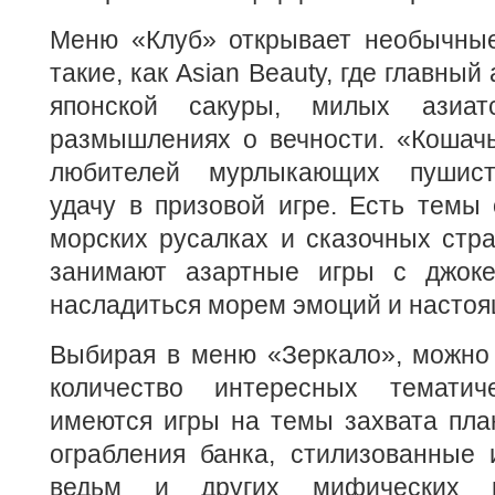
Меню «Клуб» открывает необычные
такие, как Asian Beauty, где главный
японской сакуры, милых азиат
размышлениях о вечности. «Кошач
любителей мурлыкающих пушист
удачу в призовой игре. Есть темы
морских русалках и сказочных стр
занимают азартные игры с джоке
насладиться морем эмоций и настоя
Выбирая в меню «Зеркало», можно 
количество интересных тематич
имеются игры на темы захвата пла
ограбления банка, стилизованные 
ведьм и других мифических п