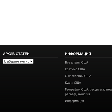
АРХИВ СТАТЕЙ
ИНФОРМАЦИЯ
Архив
Все штаты США
статей
Кратко о США
О населении США
Кухня США
География США: ресурсы, клима
рельеф, экология
Информация