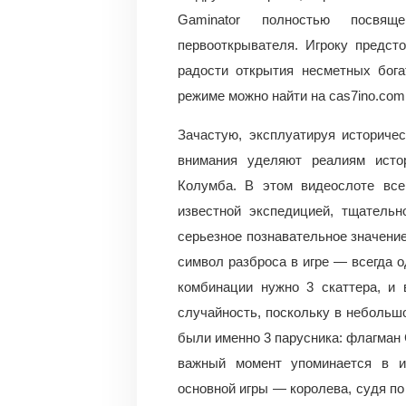
Gaminator полностью посвящ
первооткрывателя. Игроку предст
радости открытия несметных бога
режиме можно найти на cas7ino.com
Зачастую, эксплуатируя историче
внимания уделяют реалиям исто
Колумба. В этом видеослоте все
известной экспедицией, тщательн
серьезное познавательное значение
символ разброса в игре — всегда о
комбинации нужно 3 скаттера, и 
случайность, поскольку в неболь
были именно 3 парусника: флагман 
важный момент упоминается в и
основной игры — королева, судя по