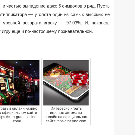
ь, и частые выпадение даже 5 символов в ряд. Пусть
ьтипликатора — у слота один из самых высоких не
c уровней возврата игроку — 97,03%. И, наконец,
 игру еще и по-настоящему познавательной.
грать в онлайн казино
Интересно играть
а официальном сайте
игровые автоматы
ttps://club-grandcasino
онлайн на официальном
com/
сайте topslotcasino.com