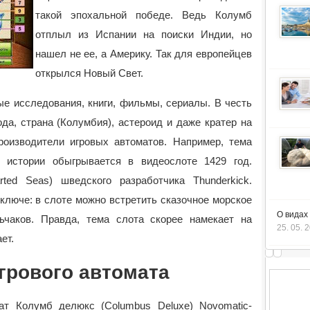
такой эпохальной победе. Ведь Колумб
отплыл из Испании на поиски Индии, но
нашел не ее, а Америку. Так для европейцев
открылся Новый Свет.
е исследования, книги, фильмы, сериалы. В честь
да, страна (Колумбия), астероид и даже кратер на
роизводители игровых автоматов. Например, тема
в истории обыгрывается в видеослоте 1429 год.
ted Seas) шведского разработчика Thunderkick.
ключе: в слоте можно встретить сказочное морское
О видах
ьчаков. Правда, тема слота скорее намекает на
25. 05. 
ет.
грового автомата
ат Колумб делюкс (Columbus Deluxe) Novomatic-