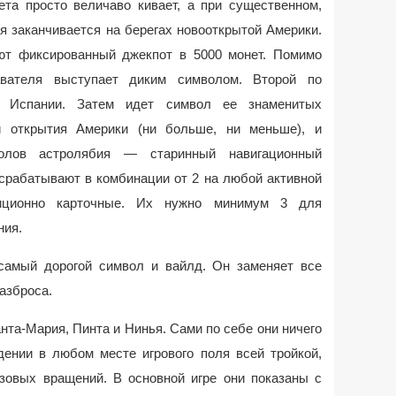
та просто величаво кивает, а при существенном,
я заканчивается на берегах новооткрытой Америки.
ют фиксированный джекпот в 5000 монет. Помимо
лавателя выступает диким символом. Второй по
 Испании. Затем идет символ ее знаменитых
и открытия Америки (ни больше, ни меньше), и
олов астролябия — старинный навигационный
срабатывают в комбинации от 2 на любой активной
иционно карточные. Их нужно минимум 3 для
ния.
амый дорогой символ и вайлд. Он заменяет все
азброса.
нта-Мария, Пинта и Нинья. Сами по себе они ничего
дении в любом месте игрового поля всей тройкой,
зовых вращений. В основной игре они показаны с