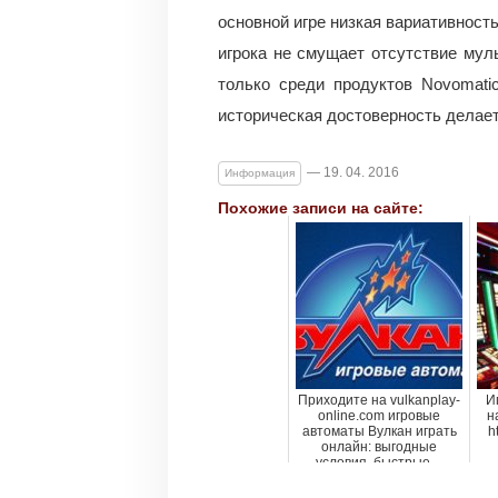
основной игре низкая вариативност
игрока не смущает отсутствие мул
только среди продуктов Novomati
историческая достоверность делает
— 19. 04. 2016
Информация
Похожие записи на сайте:
Приходите на vulkanplay-
И
online.com игровые
н
автоматы Вулкан играть
h
онлайн: выгодные
условия, быстрые ...