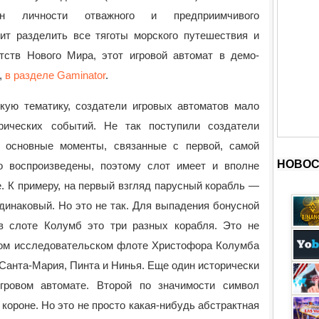
ен личности отважного и предприимчивого
оит разделить все тяготы морского путешествия и
тств Нового Мира, этот игровой автомат в демо-
,
в разделе Gaminator
.
скую тематику, создатели игровых автоматов мало
рических событий. Не так поступили создатели
 основные моменты, связанные с первой, самой
НОВОС
о воспроизведены, поэтому слот имеет и вполне
. К примеру, на первый взгляд парусный корабль —
динаковый. Но это не так. Для выпадения бонусной
в слоте Колумб это три разных корабля. Это не
шом исследовательском флоте Христофора Колумба
Санта-Мария, Пинта и Нинья. Еще один исторически
гровом автомате. Второй по значимости символ
 короне. Но это не просто какая-нибудь абстрактная