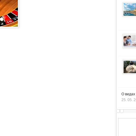
О видах
25. 05. 