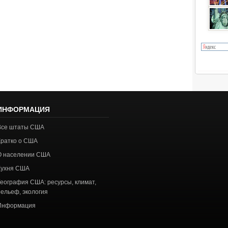
ИНФОРМАЦИЯ
Все штаты США
Кратко о США
О населении США
Кухня США
География США: ресурсы, климат,
рельеф, экология
Информация