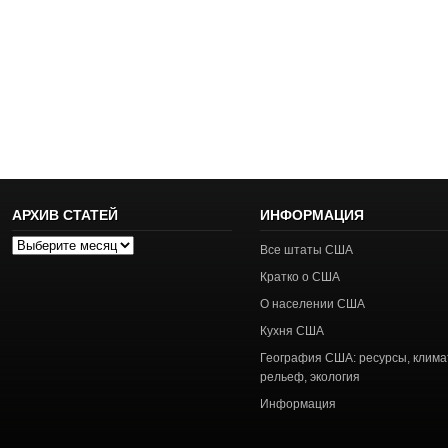
АРХИВ СТАТЕЙ
ИНФОРМАЦИЯ
Архив
Все штаты США
статей
Кратко о США
О населении США
Кухня США
География США: ресурсы, клима
рельеф, экология
Информация