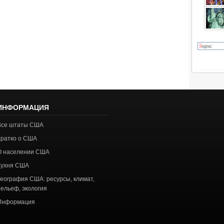
ИНФОРМАЦИЯ
Все штаты США
Кратко о США
О населении США
Кухня США
География США: ресурсы, климат,
рельеф, экология
Информация