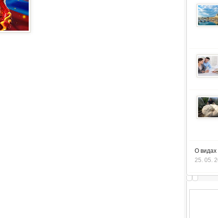
О видах
25. 05. 