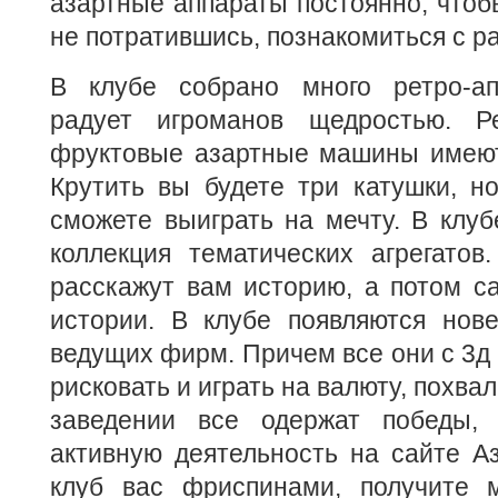
азартные аппараты постоянно, чтобы
не потратившись, познакомиться с р
В клубе собрано много ретро-ап
радует игроманов щедростью. Р
фруктовые азартные машины имеют
Крутить вы будете три катушки, но
сможете выиграть на мечту. В клу
коллекция тематических агрегатов
расскажут вам историю, а потом с
истории. В клубе появляются нов
ведущих фирм. Причем все они с 3д 
рисковать и играть на валюту, похва
заведении все одержат победы, 
активную деятельность на сайте А
клуб вас фриспинами, получите 