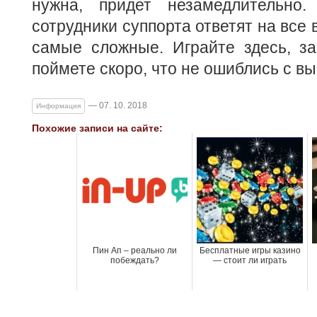
нужна, придет незамедлительно
сотрудники суппорта ответят на все
самые сложные. Играйте здесь, за
поймете скоро, что не ошиблись с в
— 07. 10. 2018
Информация
Похожие записи на сайте:
Пин Ап – реально ли
Бесплатные игры казино
побеждать?
— стоит ли играть