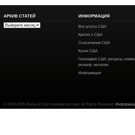
АРХИВ СТАТЕЙ
ИНФОРМАЦИЯ
Архив
Все штаты США
статей
Кратко о США
О населении США
Кухня США
География США: ресурсы, клима
рельеф, экология
Информация
© 2009-2026 Жизнь в США глазами россиян. All Rights Reserved.
Информац