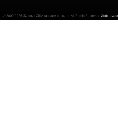
© 2009-2026 Жизнь в США глазами россиян. All Rights Reserved.
Информац