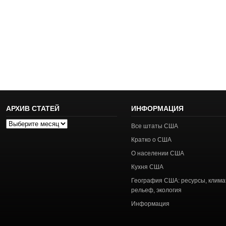
АРХИВ СТАТЕЙ
ИНФОРМАЦИЯ
Архив
Все штаты США
статей
Кратко о США
О населении США
Кухня США
География США: ресурсы, клима
рельеф, экология
Информация