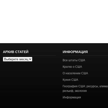
АРХИВ СТАТЕЙ
ИНФОРМАЦИЯ
Архив
Все штаты США
статей
Кратко о США
О населении США
Кухня США
География США: ресурсы, клима
рельеф, экология
Информация