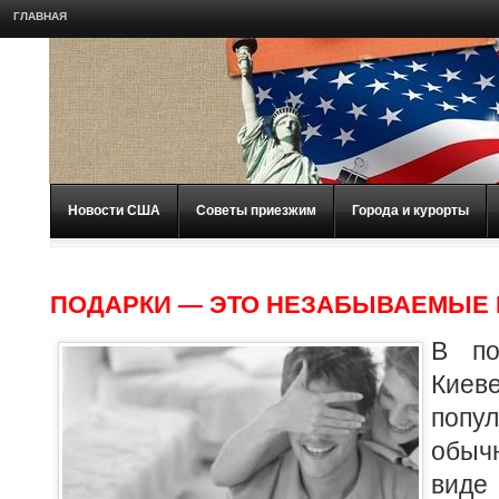
ГЛАВНАЯ
Новости США
Советы приезжим
Города и курорты
ПОДАРКИ — ЭТО НЕЗАБЫВАЕМЫЕ 
В по
Кие
поп
обыч
вид