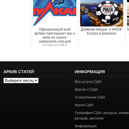
Официальный клуб
Доминик Ницше: о WSOP
вулкан приглашает вас к
Europe в Берлине
себе на cazino-
vulkanslots.com для
развлечений и
обогащения
АРХИВ СТАТЕЙ
ИНФОРМАЦИЯ
Архив
Все штаты США
статей
Кратко о США
О населении США
Кухня США
География США: ресурсы, клима
рельеф, экология
Информация