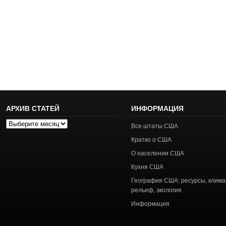
АРХИВ СТАТЕЙ
ИНФОРМАЦИЯ
Архив
Все штаты США
статей
Кратко о США
О населении США
Кухня США
География США: ресурсы, клима
рельеф, экология
Информация