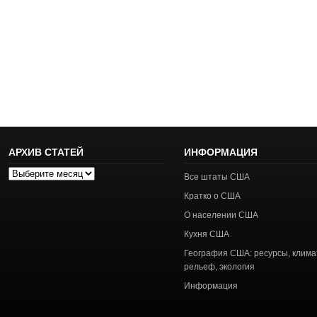
АРХИВ СТАТЕЙ
ИНФОРМАЦИЯ
Архив
Все штаты США
статей
Кратко о США
О населении США
Кухня США
География США: ресурсы, клима
рельеф, экология
Информация